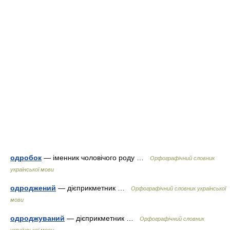
одробок
— іменник чоловічого роду …
Орфографічний словник
української мови
одроджений
— дієприкметник …
Орфографічний словник української
мови
одроджуваний
— дієприкметник …
Орфографічний словник