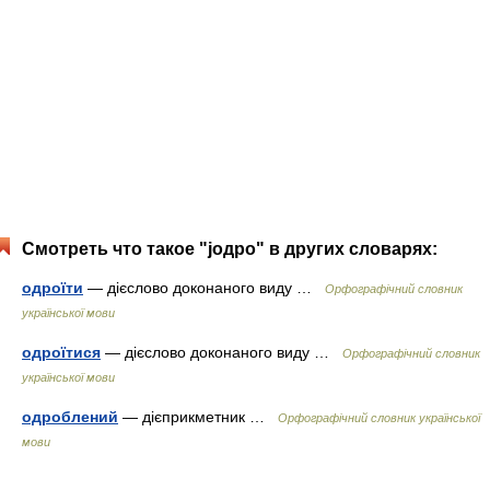
Смотреть что такое "јодро" в других словарях:
одроїти
— дієслово доконаного виду …
Орфографічний словник
української мови
одроїтися
— дієслово доконаного виду …
Орфографічний словник
української мови
одроблений
— дієприкметник …
Орфографічний словник української
мови