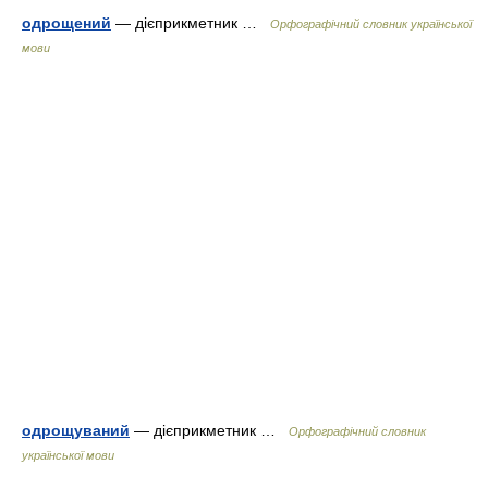
одрощений
— дієприкметник …
Орфографічний словник української
мови
одрощуваний
— дієприкметник …
Орфографічний словник
української мови