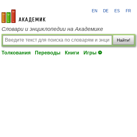
EN
DE
ES
FR
academic.ru
Словари и энциклопедии на Академике
Найти!
Толкования
Переводы
Книги
Игры ⚽