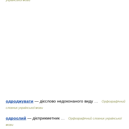
української мови
одроджувати
— дієслово недоконаного виду …
Орфографічний
словник української мови
одрослий
— дієприкметник …
Орфографічний словник української
мови