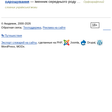
одрощування
— іменник середнього роду …
Орфографічний
словник української мови
© Академик, 2000-2026
18+
Обратная связь:
Техподдержка
,
Реклама на сайте
👣 Путешествия
Экспорт словарей на сайты
, сделанные на PHP,
Joomla,
Drupal,
WordPress, MODx.