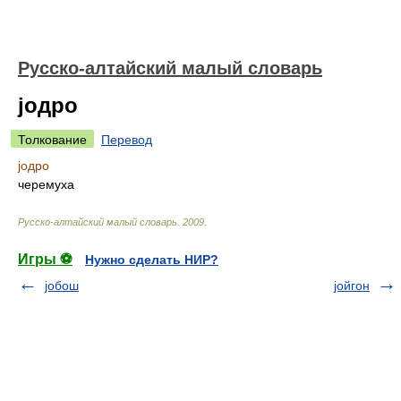
Русско-алтайский малый словарь
јодро
Толкование
Перевод
јодро
черемуха
Русско-алтайский малый словарь
.
2009
.
Игры ⚽
Нужно сделать НИР?
јобош
јойгон